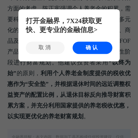
方面的考虑，陈正宪强调个人养老金的积累，需
要科学的规划和长期的坚持，公募基金作为多元
打开金融界，7X24获取更
快、更专业的金融信息>
化的财富管理工具，提供了包含股票、债券、商
品及海外资产的全球配置选项，特别是养老FOF
取消
确认
产品，有助于投资者根据个人财务状况和人生阶
段进行财富规划。他建议投资者采用
“以终为
始”
的原则，
利用个人养老金制度提供的税收优
惠作为“安全垫”，并根据退休时间的远近调整权
益资产的配置比例，从退休目标反向推导财富积
累方案，并充分利用国家提供的养老税收优惠，
以实现更优化的养老财富规划
。
金融界提醒：本文内容、数据与工具不构成任何投资建议，仅供