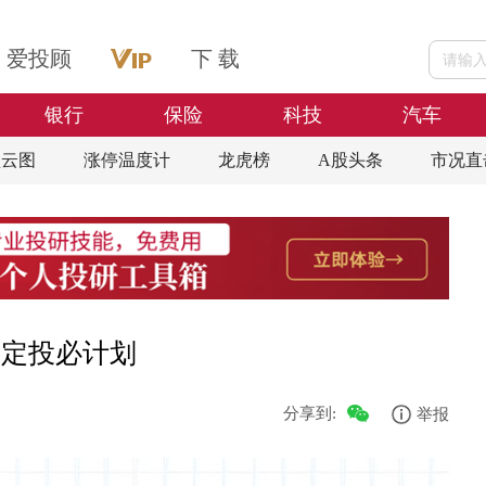
爱投顾
下 载
银行
保险
科技
汽车
盘云图
涨停温度计
龙虎榜
A股头条
市况直
|定投必计划
分享到:
举报