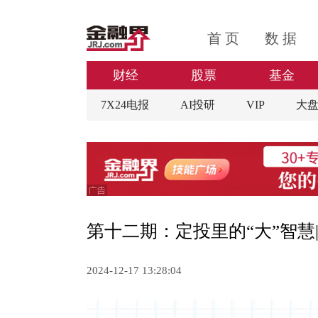
首 页
数 据
财经
股票
基金
7X24电报
AI投研
VIP
大
第十二期：定投里的“大”智慧
2024-12-17 13:28:04