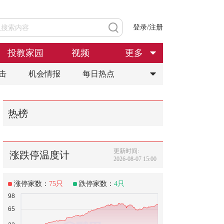
登录/注册
投教家园
视频
更多
击
机会情报
每日热点
热榜
更新时间:
涨跌停温度计
2026-08-07 15:00
涨停家数：
75
只
跌停家数：
4
只