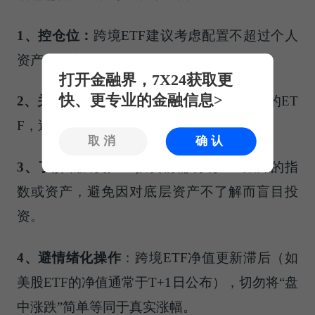
1、
控仓位：
跨境ETF建议考虑配置不超过个人
资产的一定比例，避免单一市场风险。
打开金融界，7X24获取更
快、更专业的金融信息>
2
、
关注流动性：
选择规模较大、交易活跃的ET
F，避免因流动性不足导致的价格大幅波动。
取消
确认
3
、
了解底层资产：
投资前需明确ETF跟踪的指
数或资产，避免因对底层资产不了解而盲目投
资。
4、
避情绪化操作
：跨境ETF净值更新滞后（如
美股ETF的净值通常于T+1日公布），切勿将“盘
中涨跌”简单等同于真实涨幅。