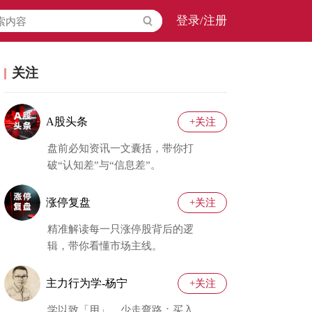
登录/注册
关注
A股头条
+关注
盘前必知资讯一文囊括，带你打
破“认知差”与“信息差”。
涨停复盘
+关注
精准解读每一只涨停股背后的逻
辑，带你看懂市场主线。
主力行为学-杨宁
+关注
学以致「用」，少走弯路；买入