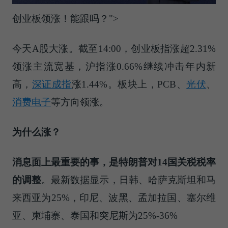
创业板领涨！能跟吗？">
今天A股大涨。截至14:00，创业板指涨超2.31%
领涨主流宽基，沪指涨0.66%继续冲击年内新
高，
深证成指
涨1.44%。板块上，PCB、
光伏
、
消费电子
等方向领涨。
为什么涨？
消息面上最重要的事，是特朗普对1
4
国关税税率
的调整
。最新数据显示，日韩、哈萨克斯坦和马
来西亚为25%，印尼、波黑、孟加拉国、塞尔维
亚、柬埔寨、泰国和突尼斯为25%-36%