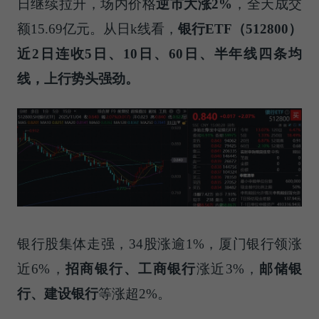
日继续拉升，场内价格
逆市大涨
2%
，全天成交
额15.69亿元。从日k线看，
银行
ETF
（
512800
）
近
2
日连收
5
日、
10
日、
60
日、半年线四条均
线，上行势头强劲。
银行股集体走强，34股涨逾1%，厦门银行领涨
近6%，
招商银行、工商银行
涨近3%，
邮储银
行、建设银行
等涨超2%。