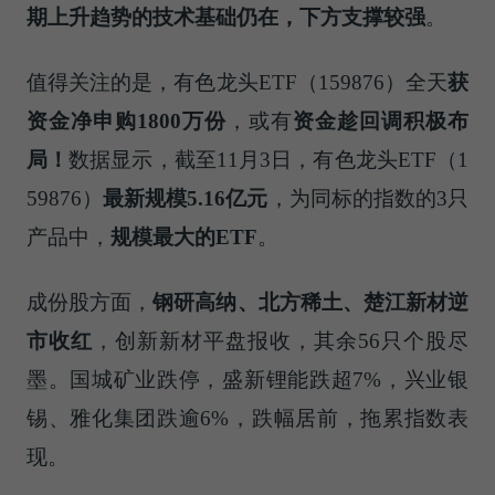
期上升趋势的技术基础仍在，下方支撑较强
。
值得关注的是，有色龙头ETF（159876）全天
获
资金净申购
1800
万份
，或有
资金趁回调积极布
局！
数据显示，截至11月3日，有色龙头ETF（1
59876）
最新规模
5.16
亿元
，为同标的指数的3只
产品中，
规模最大的
ETF
。
成份股方面，
钢研高纳、北方稀土、楚江新材逆
市收红
，创新新材平盘报收，其余56只个股尽
墨。国城矿业跌停，盛新锂能跌超7%，兴业银
锡、雅化集团跌逾6%，跌幅居前，拖累指数表
现。