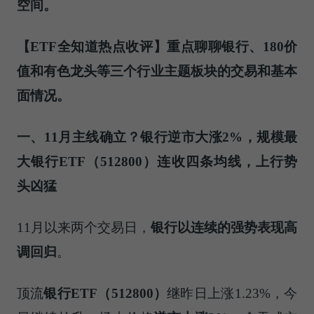
空间。
【
ETF
全知道热点收评】重点聊聊银行、
180
价
值和有色龙头等三个行业主题板块的交易和基本
面情况。
一、
11
月主线确立？银行逆市大涨
2%
，规模最
大银行
ETF
（
512800
）连收四条均线，上行势
头凶猛
11月以来两个交易日，
银行以连续的强势表现高
调回归
。
顶流
银行
ETF
（
512800
）
继昨日上涨1.23%，今