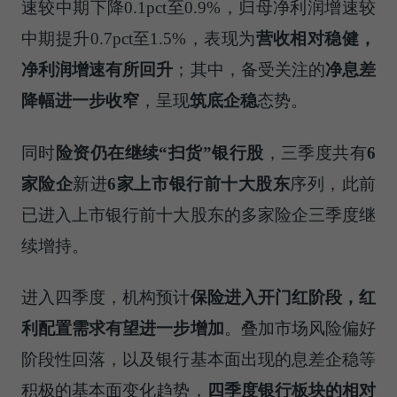
速较中期下降0.1pct至0.9%，归母净利润增速较
中期提升0.7pct至1.5%，表现为
营收相对稳健，
净利润增速有所回升
；其中，备受关注的
净息差
降幅进一步收窄
，呈现
筑底企稳
态势。
同时
险资仍在继续
“
扫货
”
银行股
，三季度共有
6
家险企
新进
6
家上市银行前十大股东
序列，此前
已进入上市银行前十大股东的多家险企三季度继
续增持。
进入四季度，机构预计
保险进入开门红阶段，红
利配置需求有望进一步增加
。叠加市场风险偏好
阶段性回落，以及银行基本面出现的息差企稳等
积极的基本面变化趋势，
四季度银行板块的相对