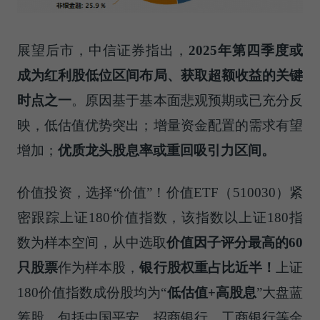
展望后市，中信证券指出，
2025
年第四季度或
成为红利股低位区间布局、获取超额收益的关键
时点之一
。原因基于基本面悲观预期或已充分反
映，低估值优势突出；增量资金配置的需求有望
增加；
优质龙头股息率或重回吸引力区间。
价值投资，选择“价值”！价值ETF（510030）紧
密跟踪上证180价值指数，该指数以上证180指
数为样本空间，从中选取
价值因子评分最高的
60
只股票
作为样本股，
银行股权重占比近半！
上证
180价值指数成份股均为“
低估值
+
高股息
”大盘蓝
筹股，包括中国平安、招商银行、工商银行等金