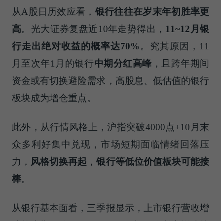
从A股日历效应看，
银行往往在岁末年初胜率更
高
。光大证券复盘近10年走势得出，
11~12
月银
行走出绝对收益的概率达
70%
。究其原因，11
月至次年1月的银行
中期分红高峰
，且跨年期间
资金或有切换避险需求，高股息、低估值的银行
板块成为增仓重点。
此外，从行情风格上，沪指突破4000点+10月末
众多利好集中兑现，市场短期面临情绪回落压
力，
风格切换再起
，
银行等低位价值板块可能接
棒
。
从银行基本面看，三季报显示，上市银行营收增