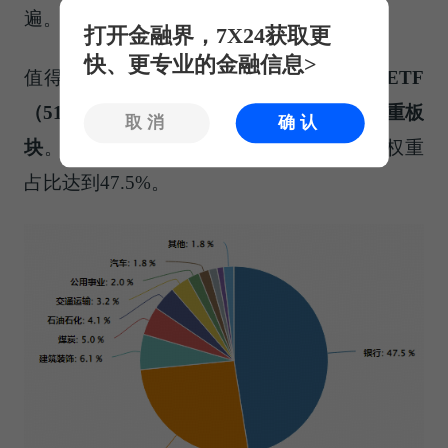
遍。
打开金融界，7X24获取更
快、更专业的金融信息>
值得注意的是，
银行（申万一级）是价值
ETF
（
510030
）标的指数
180
价值指数第一大权重板
取消
确认
块
。Wind数据显示，截至2025年10月末，权重
占比达到47.5%。