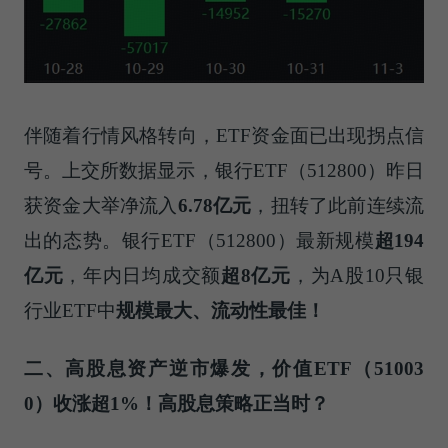
伴随着行情风格转向，ETF资金面已出现拐点信
号。上交所数据显示，银行ETF（512800）昨日
获资金大举净流入
6.78
亿元
，扭转了此前连续流
出的态势。银行ETF（512800）最新规模
超
194
亿元
，年内日均成交额
超
8
亿元
，为A股10只银
行业ETF中
规模最大、流动性最佳！
二、高股息资产逆市爆发，价值
ETF
（
51003
0
）收涨超
1%
！高股息策略正当时？