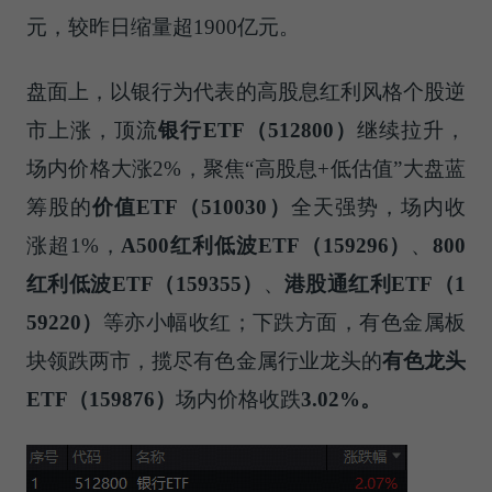
元，较昨日缩量超1900亿元。
盘面上，以银行为代表的高股息红利风格个股逆
市上涨，顶流
银行
ETF
（
512800
）
继续拉升，
场内价格大涨2%，聚焦“高股息+低估值”大盘蓝
筹股的
价值
ETF
（
510030
）
全天强势，场内收
涨超1%，
A500
红利低波
ETF
（
159296
）
、
800
红利低波
ETF
（
159355
）
、
港股通红利
ETF
（
1
59220
）
等亦小幅收红；下跌方面，有色金属板
块领跌两市，揽尽有色金属行业龙头的
有色龙头
ETF
（
159876
）
场内价格收跌
3.02%
。