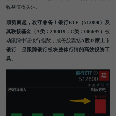
收益
值得关注。
顺势而起，攻守兼备！银行
ETF
（
512800
）及
其联接基金（
A
类：
240019
；
C
类：
006697
）
被
动跟踪中证银行指数，成份股囊括
A
股
42
家上市
银行
，是
跟踪银行板块整体行情的高效投资工
具
。