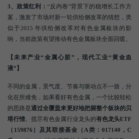
3
、政策红利：
“反内卷”背景下的稳增长工作方
案，激发了市场对新一轮供给侧改革的猜想，类
似于2015 年供给侧改革对有色金属板块的影
响，当前政策有望推动有色金属板块全面回暖。
【未来产业
“
金属心脏
”
，现代工业
“
黄金血
液
”
】
不同的金属，景气度、节奏与驱动点不一致，分
化在所难免，如果看好有色金属，一个比较轻松
的思路是
通过全覆盖来更好地把握整个板块的贝
塔行情
。揽尽有色金属行业龙头的
有色龙头
ETF
（
159876
）及其联接基金（
A
类：
017140
，
C