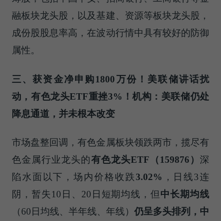
融板块龙头股，以及基建、资源等板块龙头股，
成份股股息率高，在波动行情中具有较好的防御
属性。
三、获资金净申购
1800
万份！美联储讲话扰
动，有色龙头
ETF
重挫
3%
！机构：美联储仍处
降息通道，并未根本改变
市场盘整回调，有色金属板块领跌两市，揽尽有
色金属行业龙头的
有色龙头
ETF
（
159876
）
深
陷水面以下，场内价格收跌
3.02%
，日线3连
阴，暂失10日、20日短期均线，但
中长期均线
（60日均线、半年线、年线）
仍呈多头排列，中