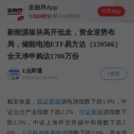
新能源板块高开低走，资金逆势布
局，储能电池ETF易方达（159566）
全天净申购达1700万份
E点即通
+关注
2026-03-03 18:50:46
截至收盘，
国证新能
源电池指数下跌1.9%，中
证
光伏
产业指数下跌2.2%，
中证新能
源指数下
跌2.5%，中证上海环交所碳中和指数下跌2.
6%，
上证
科创板
新能源
指数下跌3.0%，资金逆