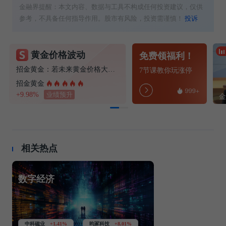
金融界提醒：本文内容、数据与工具不构成任何投资建议，仅供
参考，不具备任何指导作用。股市有风险，投资需谨慎！
投诉
黄金价格波动
免费领福利！
招金黄金：若未来黄金价格大幅波动，将对公司经营业绩产生较大影响
7节课教你玩涨停
招金黄金
+9.98%
业绩预升
相关热点
数字经济
中科磁业
+1.41%
昀冢科技
+8.01%