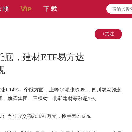
投顾
下 载
+关注
底，建材ETF易方达
现
涨1.14%。个股方面，
上峰水泥
涨超9%，
四川双马
涨超
团
、
旗滨集团
、
三棵树
、
北新建材
等涨超1%。
7
）当前成交额208.91万元，换手率2.32%。