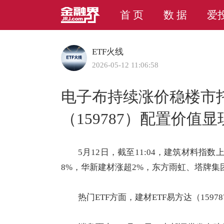
首 页
数 据
爱
ETF火线
2026-05-12 11:06:58
电子布持续涨价稳楼市托
（159787）配置价值显
5月12日，截至11:04，
建筑
材料指数上
8%，
华新建材
涨超2%，
东方雨虹
、
塔牌集
热门ETF方面，建材ETF易方达（
15978