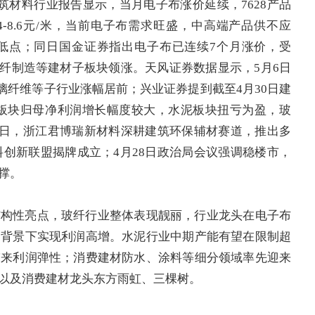
筑材料行业报告显示，当月电子布涨价延续，7628产品
至8.4-8.6元/米，当前电子布需求旺盛，中高端产品供不应
低点；同日
国金证券
指出电子布已连续7个月涨价，受
纤制造等建材子板块领涨。
天风证券
数据显示，5月6日
璃纤维等子行业涨幅居前；
兴业证券
提到截至4月30日建
玻纤板块归母净利润增长幅度较大，水泥板块扭亏为盈，玻
0日，浙江君博瑞
新材料
深耕建筑
环保
辅材赛道，推出多
料
创新联盟揭牌成立；4月28日政治局会议强调稳楼市，
撑。
结构性亮点，玻纤行业整体表现靓丽，行业龙头在电子布
的背景下实现利润高增。水泥行业中期产能有望在限制超
带来利润弹性；消费建材防水、
涂料
等细分领域率先迎来
以及消费建材龙头东方雨虹、三棵树。