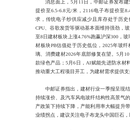
消息面上，5月11日，中邮证券发布建
提价至6.5-6.8元/米，2116电子布提价
求，传统电子纱供应减少且库存处于历史
CPU
、谷歌发货等驱动基本面维持强劲，玻
至8日建材板块上涨4.76%跑赢
沪深300
，玻
材板块PB估值处于历史低位，2025年
璃、消费建材2026年底部修复在望。5月1
款绿色产品；5月6日，AI赋能先进
防水材
推动重大工程项目开工，为建材需求提供支
中邮证券指出，建材行业一季报呈现
持续涨价、及汽车
风电
玻纤结构性高景气
产政策下持续下降，产能利用率大幅提升
业绩拐点，建议关注电子布龙头
中国巨石
，