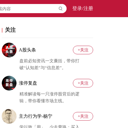
登录/注册
关注
A股头条
+关注
盘前必知资讯一文囊括，带你打
破“认知差”与“信息差”。
涨停复盘
+关注
精准解读每一只涨停股背后的逻
辑，带你看懂市场主线。
主力行为学-杨宁
+关注
学以致「用」，少走弯路；买入