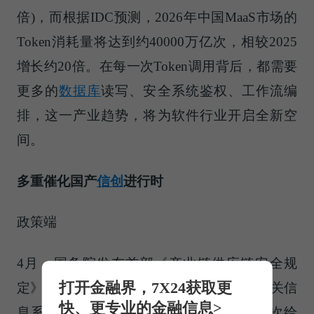
倍)，而根据IDC预测，2026年中国MaaS市场的
Token消耗量将达到约40000万亿次，相较2025
增长约20倍。在每一次Token调用背后，都需要
更多的
数据库
读写、安全系统鉴权、工作流编
排，这一产业趋势，将为软件行业开启全新空
间。
多重催化国产
信创
进行时
政策端
4月，国务院发布首部《产业链供应链安全规
打开金融界，7X24获取更
定》，其中明确提出要:“实现核心技术及相关信
快、更专业的金融信息>
息系统、数据的安全可控”，从政策层面再次给