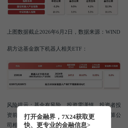
上图数据截止2026年6月2日，数据来源：WIND
易方达基金旗下机器人相关ETF：
风险提示：基金有风险，投资需谨慎。投资者投
资前请详细阅读基金法律文件及交易所、结算公
打开金融界，7X24获取更
快、更专业的金融信息>
司相关业务规则。