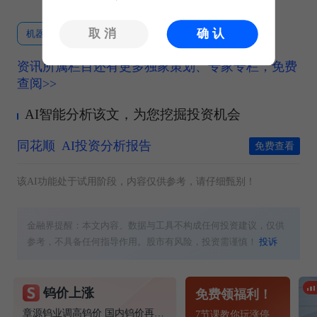
取消
确认
机器人ETF易方达
+0.50%
同花顺
+0.62%
资讯所属栏目还有更多独家策划、专家专栏，免费
查阅>>
AI智能分析该文，为您挖掘投资机会
同花顺
AI投资分析报告
免费查看
该AI功能处于试用阶段，内容仅供参考，请仔细甄别！
金融界提醒：本文内容、数据与工具不构成任何投资建议，仅供
参考，不具备任何指导作用。股市有风险，投资需谨慎！
投诉
钨价上涨
免费领福利！
章源钨业调高钨价 国内钨价再现涨价迹象
7节课教你玩涨停