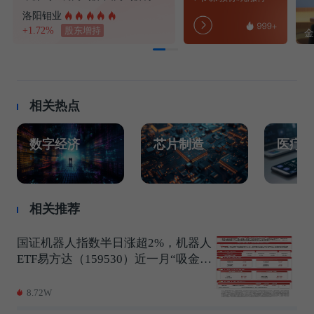
洛阳钼业
+1.72%
股东增持
相关热点
数字经济
芯片制造
医疗
相关推荐
国证机器人指数半日涨超2%，机器人
ETF易方达（159530）近一月“吸金
量”超46亿元
8.72W