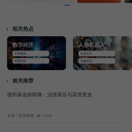
相关热点
数字经济
人形机器人
中科磁业
长进光子
昀冢科技
长鑫科技
相关推荐
德邦基金的阵痛：业绩承压与高管更迭
来源：投资者网
2.05W