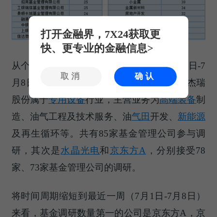
打开金融界，7X24获取更
快、更专业的金融信息>
从个股调研情况上来看，最近1个月（6月9日-7
取消
确认
月8日）最受公募基金关注的是
杰瑞股份
，杰瑞
股份属于
专用设备
行业，主营业务为
高端装备
制
造、油气工程及技术服务、油
气田
开发、
新能源
及再生循环等。共有85家基金管理公司参与调
研，其次是
水晶光电
和
京东方A
，分别接受78
家、73家基金管理公司的调研。
将时间周期缩短到最近一周（7月1日-7月8日）
来看，基金调研数量第一的公司是京东方A，京