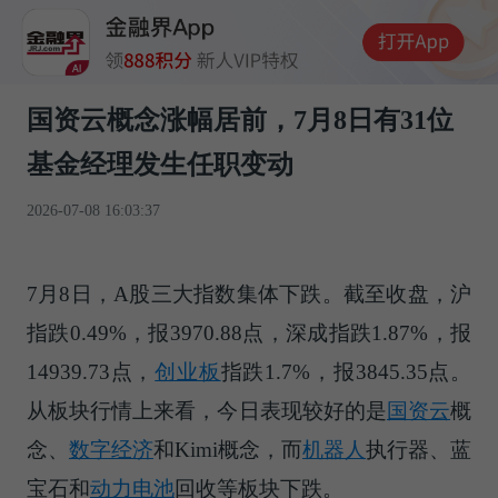
国资云概念涨幅居前，7月8日有31位
基金经理发生任职变动
2026-07-08 16:03:37
7月8日，A股三大指数集体下跌。截至收盘，沪
指跌0.49%，报3970.88点，深成指跌1.87%，报
14939.73点，
创业板
指跌1.7%，报3845.35点。
从板块行情上来看，今日表现较好的是
国资云
概
念、
数字经济
和Kimi概念，而
机器人
执行器、蓝
宝石和
动力电池
回收等板块下跌。