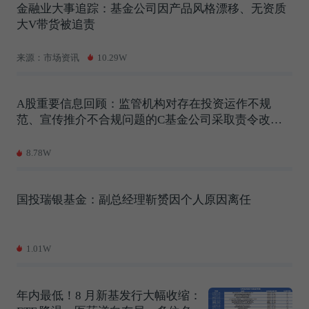
金融业大事追踪：基金公司因产品风格漂移、无资质
大V带货被追责
来源：市场资讯
10.29W
A股重要信息回顾：监管机构对存在投资运作不规
范、宣传推介不合规问题的C基金公司采取责令改正
并暂停受理公募基金产品注册3个月的监管措施，瑞浦
兰钧披露2025年公司实现成立以来首次全年盈利2026
8.78W
年上半年预计净利润7亿元至8.5亿元
国投瑞银基金：副总经理靳赟因个人原因离任
1.01W
年内最低！8 月新基发行大幅收缩：