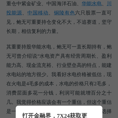
重仓中紫金矿业、中国海洋石油、
华能水电
、
川
投能源
、
中国移动
、
铜陵有色
六只股票一直可
见，鲍无可重要持仓变化不大，不追赛道，坚守
长期，相信复利的力量。
其重要持股华能水电，鲍无可一直长期持有，鲍
无可曾介绍说“水电资产具有经营周期长、盈利
能力高、现金流充裕、行业壁垒高的特点，能建
水电站的地方很少。我看好水电价格被低估，现
在火电是4毛多的成本，水电的价格只有2毛多，
消费层面多花一分钱，利润可能就增百分之十
几。我觉得价格应该会有一个重估，但这个重估
是一个长期的过程，节奏不好把握，所以我选择
打开金融界，7X24获取更