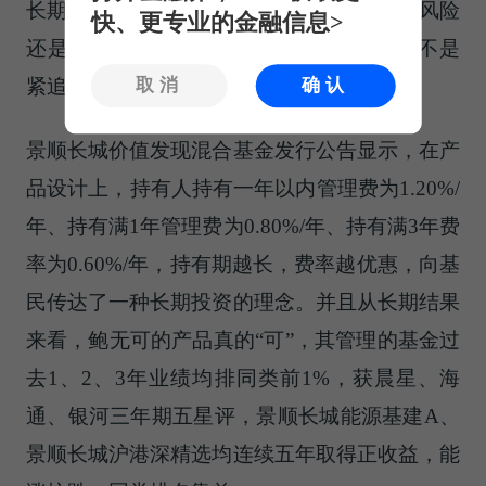
长期持有，风电、光伏等绿电相对不看好，风险
快、更专业的金融信息>
还是比较大的。”他在等一个行业成长，而不是
紧追热点，看中则会长期持有。
取消
确认
景顺长城价值发现混合基金发行公告显示，在产
品设计上，持有人持有一年以内管理费为1.20%/
年、持有满1年管理费为0.80%/年、持有满3年费
率为0.60%/年，持有期越长，费率越优惠，向基
民传达了一种长期投资的理念。并且从长期结果
来看，鲍无可的产品真的“可”，其管理的基金过
去1、2、3年业绩均排同类前1%，获晨星、海
通、银河三年期五星评，景顺长城能源基建A、
景顺长城沪港深精选均连续五年取得正收益，能