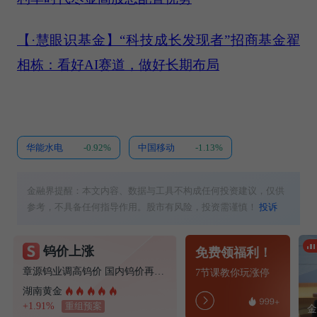
【·慧眼识基金】“科技成长发现者”招商基金翟
相栋：看好AI赛道，做好长期布局
华能水电
-0.92%
中国移动
-1.13%
金融界提醒：本文内容、数据与工具不构成任何投资建议，仅供
参考，不具备任何指导作用。股市有风险，投资需谨慎！
投诉
钨价上涨
免费领福利！
章源钨业调高钨价 国内钨价再现涨价迹象
7节课教你玩涨停
湖南黄金
+1.91%
重组预案