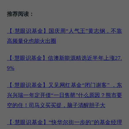
推荐阅读：
【·慧眼识基金】国庆周“人气王”黄志钢，不靠
高频量化也能火出圈
【·慧眼识基金】信澳新能源精选近半年上涨27.
9%
【·慧眼识基金】又见网红基金“闭门谢客” ，东
兴兴瑞一年定开债“一日售罄”什么原因？熊市要
空的住！司马义买买提，脑子清醒胆子大
【·慧眼识基金】“快华尔街一步的”的基金经理